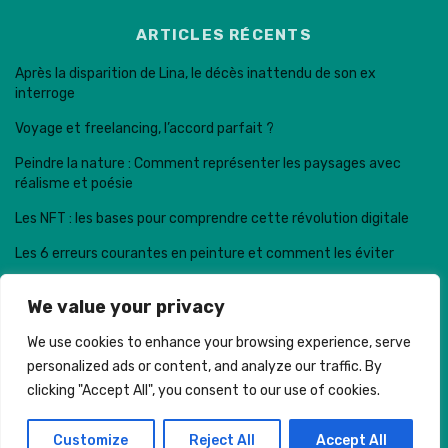
ARTICLES RÉCENTS
Après la disparition de Lina, le décès inattendu de son ex
interroge
Voyage et freelancing, l’accord parfait ?
Peindre la nature : Comment représenter les paysages avec
réalisme et poésie
Les NFT : les bases pour comprendre cette révolution digitale
Les 6 erreurs courantes en peinture et comment les éviter
We value your privacy
We use cookies to enhance your browsing experience, serve
personalized ads or content, and analyze our traffic. By
Trail de la dent de Crolles © . Made with
clicking "Accept All", you consent to our use of cookies.
MENTIONS LÉGALES
CONTACT
PLAN DE SITE
COOKIES
Customize
Reject All
Accept All