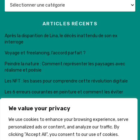
Catégories
ARTICLES RÉCENTS
Après la disparition de Lina, le décès inattendu de son ex
interroge
Voyage et freelancing, l’accord parfait ?
Peindre la nature : Comment représenter les paysages avec
réalisme et poésie
Les NFT : les bases pour comprendre cette révolution digitale
Les 6 erreurs courantes en peinture et comment les éviter
We value your privacy
We use cookies to enhance your browsing experience, serve
personalized ads or content, and analyze our traffic. By
Trail de la dent de Crolles © . Made with
clicking "Accept All", you consent to our use of cookies.