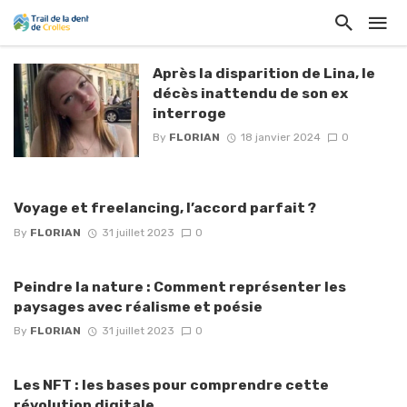
Après la disparition de Lina, le
décès inattendu de son ex
interroge
By
FLORIAN
18 janvier 2024
0
Voyage et freelancing, l’accord parfait ?
By
FLORIAN
31 juillet 2023
0
Peindre la nature : Comment représenter les
paysages avec réalisme et poésie
By
FLORIAN
31 juillet 2023
0
Les NFT : les bases pour comprendre cette
révolution digitale