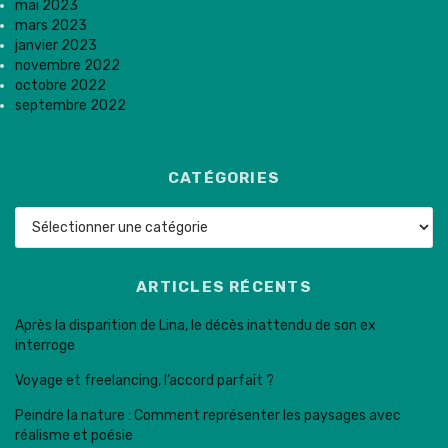
mai 2023
mars 2023
janvier 2023
novembre 2022
octobre 2022
septembre 2022
CATÉGORIES
Catégories
ARTICLES RÉCENTS
Après la disparition de Lina, le décès inattendu de son ex
interroge
Voyage et freelancing, l’accord parfait ?
Peindre la nature : Comment représenter les paysages avec
réalisme et poésie