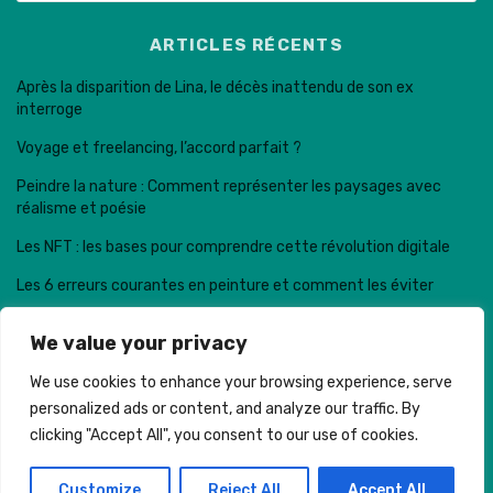
ARTICLES RÉCENTS
Après la disparition de Lina, le décès inattendu de son ex
interroge
Voyage et freelancing, l’accord parfait ?
Peindre la nature : Comment représenter les paysages avec
réalisme et poésie
Les NFT : les bases pour comprendre cette révolution digitale
Les 6 erreurs courantes en peinture et comment les éviter
We value your privacy
We use cookies to enhance your browsing experience, serve
personalized ads or content, and analyze our traffic. By
Trail de la dent de Crolles © . Made with
clicking "Accept All", you consent to our use of cookies.
MENTIONS LÉGALES
CONTACT
PLAN DE SITE
Customize
Reject All
Accept All
COOKIES