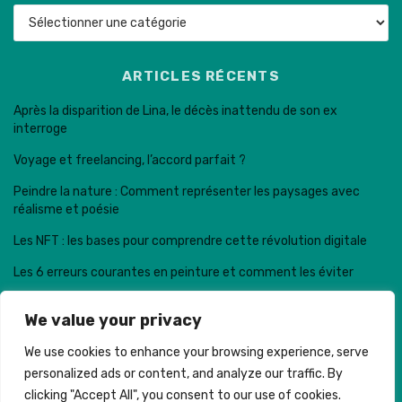
Catégories
ARTICLES RÉCENTS
Après la disparition de Lina, le décès inattendu de son ex
interroge
Voyage et freelancing, l’accord parfait ?
Peindre la nature : Comment représenter les paysages avec
réalisme et poésie
Les NFT : les bases pour comprendre cette révolution digitale
Les 6 erreurs courantes en peinture et comment les éviter
We value your privacy
We use cookies to enhance your browsing experience, serve
personalized ads or content, and analyze our traffic. By
Trail de la dent de Crolles © . Made with
clicking "Accept All", you consent to our use of cookies.