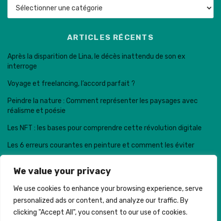
Catégories
ARTICLES RÉCENTS
Après la disparition de Lina, le décès inattendu de son ex
interroge
Voyage et freelancing, l’accord parfait ?
Peindre la nature : Comment représenter les paysages avec
réalisme et poésie
Les NFT : les bases pour comprendre cette révolution digitale
Les 6 erreurs courantes en peinture et comment les éviter
We value your privacy
We use cookies to enhance your browsing experience, serve
personalized ads or content, and analyze our traffic. By
Trail de la dent de Crolles © . Made with
clicking "Accept All", you consent to our use of cookies.