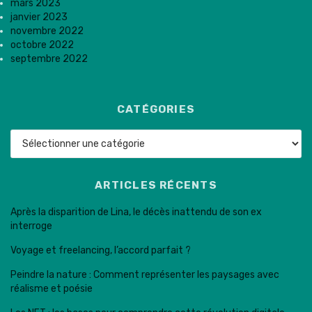
mars 2023
janvier 2023
novembre 2022
octobre 2022
septembre 2022
CATÉGORIES
Catégories
ARTICLES RÉCENTS
Après la disparition de Lina, le décès inattendu de son ex
interroge
Voyage et freelancing, l’accord parfait ?
Peindre la nature : Comment représenter les paysages avec
réalisme et poésie