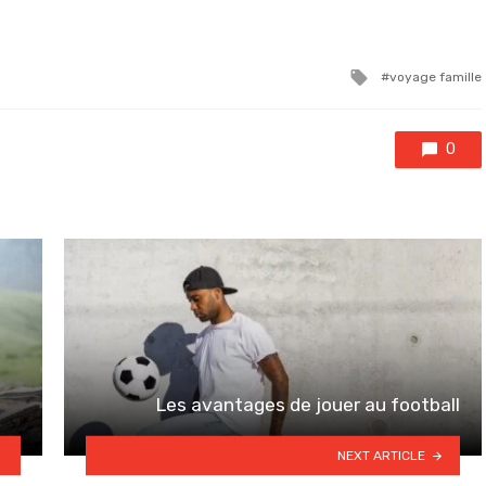
Tagged
voyage famille
with
0
Les avantages de jouer au football
NEXT ARTICLE