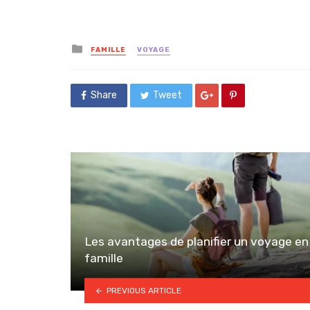
Posted
FAMILLE
VOYAGE
in
Share
Tweet
Les avantages de planifier un voyage en
famille
PREVIOUS ARTICLE