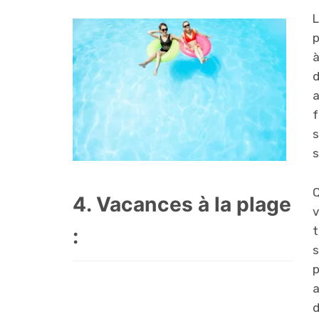
L
p
à
d
a
f
s
Q
4. Vacances à la plage
v
t
:
s
p
a
d